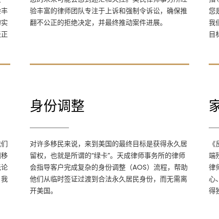
律师事务所经验丰富的律师团队专注于上诉和
验丰
验丰富的律师团队专注于上诉和强制令诉讼，确保推
您
强制令诉讼，确保推翻不公正的拒绝决定，并
的实
翻不公正的拒绝决定，并最终推动案件进展。
我
最终推动案件进展。
张正
目
身份调整
身份调整
对许多移民来说，来到美国的最终目标是获得
我们
对许多移民来说，来到美国的最终目标是获得永久居
《
永久居留权，也就是所谓的“绿卡”。天成律师
国移
留权，也就是所谓的“绿卡”。天成律师事务所的律师
端
事务所的律师会指导客户完成复杂的身份调整
无论
会指导客户完成复杂的身份调整（AOS）流程，帮助
律
（AOS）流程，帮助他们从临时签证过渡到合
，我
他们从临时签证过渡到合法永久居民身份，而无需离
心
法永久居民身份，而无需离开美国。
开美国。
得