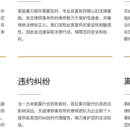
家庭暴力案件需要及时、专业且富有同情心的
生中
家庭暴力案件需要及时、专业且富有同情心的法律援
天
法律援助。吴氏律师事务所的律师致力于保护
纷还
助。吴氏律师事务所的律师致力于保护受虐者，并确
临
受虐者，并确保依法伸张正义。我们深知此类
，并
保依法伸张正义。我们深知此类案件的紧迫性和敏感
法
案件的紧迫性和敏感性，因此会迅速采取法律
人争
性，因此会迅速采取法律行动，保障您的安全和权
论
行动，保障您的安全和权利。
利。
都
违约纠纷
违约纠纷
当一方未能履行合同条款时，其后果可能代价
无疑
当一方未能履行合同条款时，其后果可能代价高昂且
离
高昂且影响深远。天成律师事务所的律师团队
律师
影响深远。天成律师事务所的律师团队为企业和个人
律
为企业和个人提供各类违约纠纷的代理服务，
要。
提供各类违约纠纷的代理服务，竭力维护您的合法权
离
竭力维护您的合法权益。
母的
益。
您