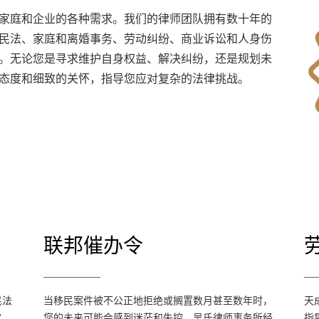
家庭和企业的各种需求。我们的律师团队拥有数十年的
民法、家庭和离婚事务、劳动纠纷、商业诉讼和人身伤
。无论您是寻求维护自身权益、解决纠纷，还是规划未
态度和细致的关怀，指导您应对复杂的法律挑战。
联邦催办令
联邦催办令
当移民案件被不公正地拒绝或搁置数月甚至数
民法
当移民案件被不公正地拒绝或搁置数月甚至数年时，
天
年时，您的未来可能会感到迷茫和失控。吴氏
定
您的未来可能会感到迷茫和失控。吴氏律师事务所经
指